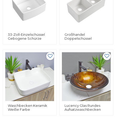
33-Zoll-Einzelschüssel
Großhandel
Gebogene Schürze
Doppelschüssel
Frontinstallationstyp
Keramikschürze
Küche Bauernhausspüle
Frontinstallation
Moderne Bauernküche
Spüle
Waschbecken Keramik
Lucency Glas Rundes
Weiße Farbe
Aufsatzwaschbecken
Rechteckform
Waschbecken