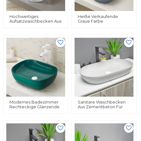
Hochwertiges
Heiße Verkaufende
Aufsatzwaschbecken Aus
Graue Farbe
Keramik In Runder Form
Quadratisches
Für Das Badezimmer
Sanitärkeramik-Design-
Waschbecken-
Waschbecken
Modernes Badezimmer
Sanitäre Waschbecken
Rechteckige Glänzende
Aus Zementbeton Für
Bunte Conutertop-
Badezimmer Made In
Waschbecken Aus
China
Keramik