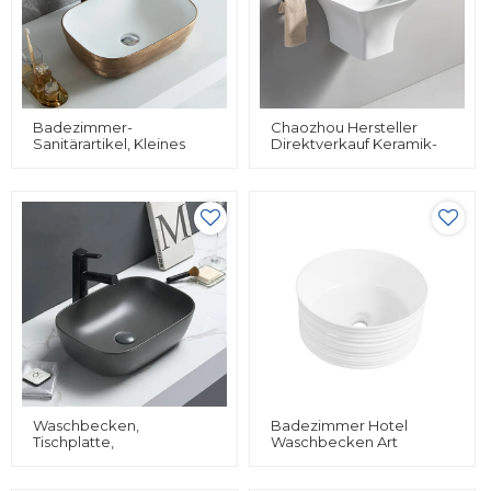
Badezimmer-
Chaozhou Hersteller
Sanitärartikel, Kleines
Direktverkauf Keramik-
Waschbecken, Goldenes
Waschbecken
Waschbecken,
Halbsockel-
Handbemalte
Badezimmerwaschbecken
Waschbecken
Waschbecken,
Badezimmer Hotel
Tischplatte,
Waschbecken Art
Rechteckiges
Waschbecken Über Der
Waschbecken, Keramik,
Theke Montage