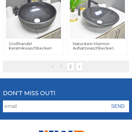
Großhandel
Naturstein-Marmor-
Keramikwaschbecken
Aufsatzwaschbecken
Mit Zertifikat
Hergestellt In China
Aufsatzbecken Für Den
Günstiger Preis Für Hotels
Hotelgebrauch
1
2
DON'T MISS OUT!