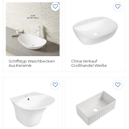
Umywalka Art Basin,
Einzelbecken Weißes
Badezimmerwaschbecken
Waschbecken
Schiffstyp Waschbecken
China Verkauf
Aus Keramik
Großhandel Weiße
Mehrfarbiges
Theke Kunst
Designwaschbecken Im
Waschbecken
Badezimmer
Waschbecken Fabrik
Direktverkauf