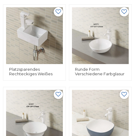
Waschbecken
Waschbecken Für Hotels
Aufsatzwaschbecken Für
Badezimmer
Platzsparendes
Runde Form
Rechteckiges Weißes
Verschiedene Farbglasur
Keramikwaschbecken
Matte Arbeitsplatte
Kleine Wandhalterung
Einbaubecken Für
Zum Aufhängen Für Das
Badezimmer
Badezimmer