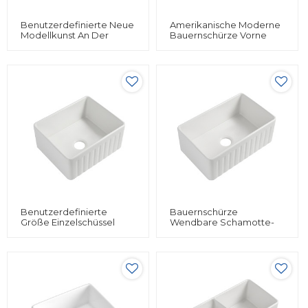
Benutzerdefinierte Neue
Amerikanische Moderne
Modellkunst An Der
Bauernschürze Vorne
Wand Befestigte
Unter Der Halterung Aus
Keramikhandwaschbecken
Keramikspüle Für Die
An Der Wand Befestigtes
Küche
Badezimmer
Benutzerdefinierte
Bauernschürze
Größe Einzelschüssel
Wendbare Schamotte-
Tiefe Keramik-Unterbau-
Keramikspüle Mit Sieb
Spüle Restaurant Hotel