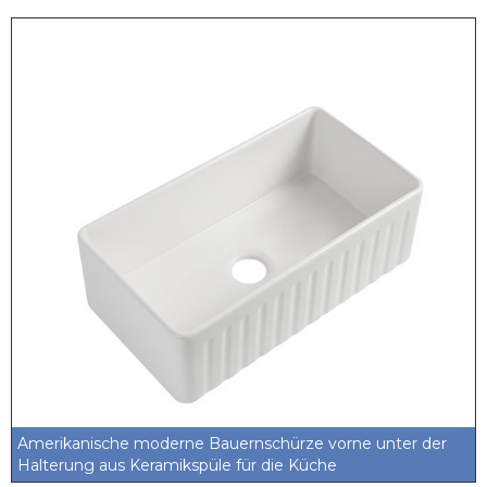
Amerikanische moderne Bauernschürze vorne unter der
Halterung aus Keramikspüle für die Küche