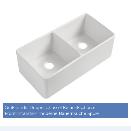
Großhandel Doppelschüssel Keramikschürze
Frontinstallation moderne Bauernküche Spüle