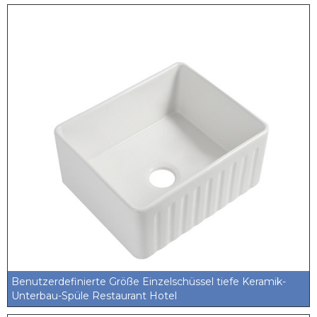
Benutzerdefinierte Größe Einzelschüssel tiefe Keramik-
Unterbau-Spüle Restaurant Hotel