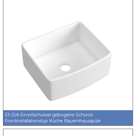
33-Zoll-Einzelschüssel gebogene Schürze
Frontinstallationstyp Küche Bauernhausspüle