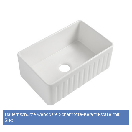
Bauernschürze wendbare Schamotte-Keramikspüle mit
Sieb