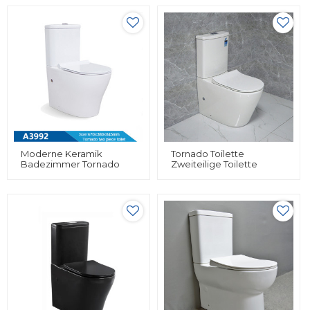
Moderne Keramik
Tornado Toilette
Badezimmer Tornado
Zweiteilige Toilette
Toilette Großhandel WC
Wasserzeichen Toilette
Zweiteilige
Chinesische WC Toilette
Doppelspültaste Toilette
Großhandel
Für Ältere Menschen