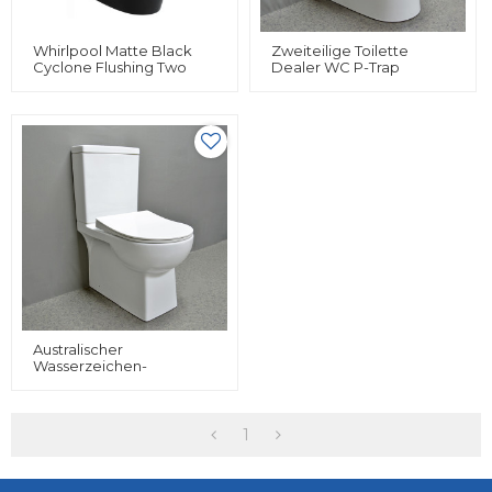
Whirlpool Matte Black
Zweiteilige Toilette
Cyclone Flushing Two
Dealer WC P-Trap
Piece Toilet Suites
Tornado
Comfort Height Toilet
Spültoilettenschüssel
Softclose Sitzabdeckung
Australischer
Wasserzeichen-
Toilettenlieferant Tornado
Zweiteilige Toiletten-
Sanitärware
1