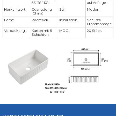
33 "18 "10"
auf Anfrage
Herkunftsort:
Guangdong
Stil:
Modern
(China)
Form:
Rechteck
Installation
Schürze
Frontmontage
Verpackung:
Karton mit 5
MOQ:
20 Stück
Schichten