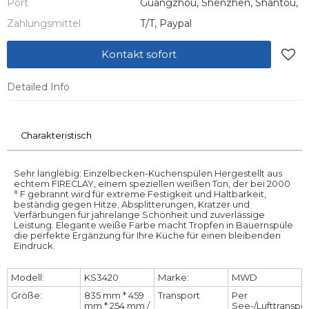
Port
Guangzhou, Shenzhen, Shantou,
Zahlungsmittel
T/T, Paypal
Kontakt sofort
Detailed Info
Charakteristisch
Sehr langlebig: Einzelbecken-Küchenspülen Hergestellt aus
echtem FIRECLAY, einem speziellen weißen Ton, der bei 2000
° F gebrannt wird für extreme Festigkeit und Haltbarkeit,
beständig gegen Hitze, Absplitterungen, Kratzer und
Verfärbungen für jahrelange Schönheit und zuverlässige
Leistung. Elegante weiße Farbe macht Tropfen in Bauernspüle
die perfekte Ergänzung für Ihre Küche für einen bleibenden
Eindruck.
Modell:
KS3420
Marke:
MWD
Größe:
835 mm * 459
Transport
Per
mm * 254 mm /
See-/Lufttranspo