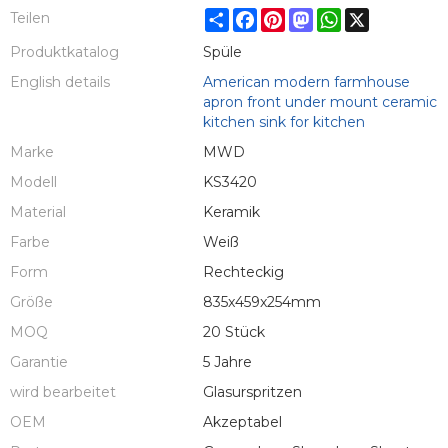
Share
Facebook
Pinterest
Mastodon
WhatsApp
X
Teilen
Produktkatalog
Spüle
English details
American modern farmhouse
apron front under mount ceramic
kitchen sink for kitchen
Marke
MWD
Modell
KS3420
Material
Keramik
Farbe
Weiß
Form
Rechteckig
Größe
835x459x254mm
MOQ
20 Stück
Garantie
5 Jahre
wird bearbeitet
Glasurspritzen
OEM
Akzeptabel