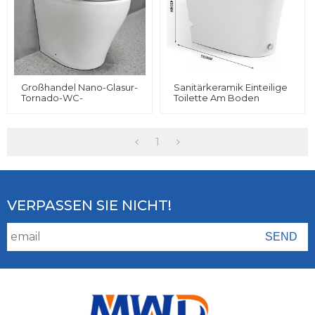
Großhandel Nano-Glasur-
Sanitärkeramik Einteilige
Tornado-WC-
Toilette Am Boden
Wasserzeichen
Montierte Absaugtoilette
Verdeckte Zisterne Auf
Für Badezimmer
Dem Boden Montierte
Toilette
1
VERPASSEN SIE NICHT!