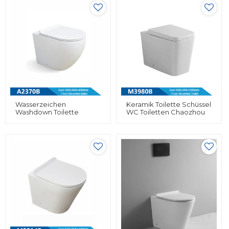
Wasserzeichen
Keramik Toilette Schüssel
Washdown Toilette
WC Toiletten Chaozhou
Boden Montiert Toilette
Ohne WC Tank
Großhandel Schüssel
Washdown Chinesisch
Einteilige Toilette Kleines
Einteilige Toilette WC
Badezimmer Toilette
Toliet Großhandel
Keramik Toilette
Großhandel