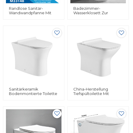
Randlose Sanitär-
Badezimmer-
Wandwandpfanne Mit
Wasserklosett Zur
Inwall Zisterne Chaozhou
Bodenmontage, Runde
Badezimmer
Form, An Der Wand
Wandmontage Toilette
Hängendes WC-Bidet
Großhandel
Zum Verkauf
Sanitärkeramik
China-Herstellung
Bodenmontierte Toilette
Tiefspültoilette Mit
WC Toilette Für
Sitzabdeckung Einteilige
Badezimmer
Toilette