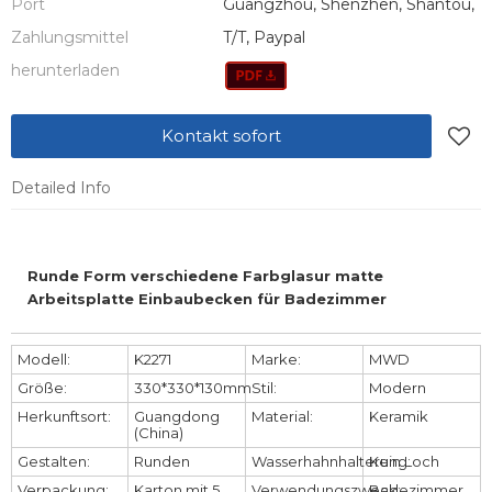
Port
Guangzhou, Shenzhen, Shantou,
Zahlungsmittel
T/T, Paypal
herunterladen
Kontakt sofort
Detailed Info
Runde Form verschiedene Farbglasur matte
Arbeitsplatte Einbaubecken für Badezimmer
Modell:
K2271
Marke:
MWD
Größe:
330*330*130mm
Stil:
Modern
Herkunftsort:
Guangdong
Material:
Keramik
(China)
Gestalten:
Runden
Wasserhahnhalterung:
Kein Loch
Verpackung:
Karton mit 5
Verwendungszweck:
Badezimmer