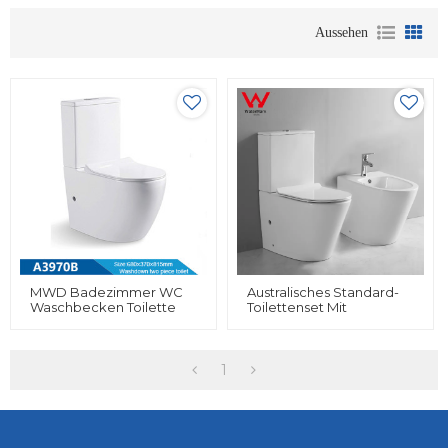
Aussehen
MWD Badezimmer WC
Australisches Standard-
Waschbecken Toilette
Toilettenset Mit
Zweiteilige
Zweiteiligem, Rückseitig
Sanitärkeramik Weiß
An Der Wand Montiertem
Keramik WC Toilette
Keramik-Bidet,
Komplette
1
Toilettengarnitur