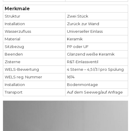
Merkmale
Struktur
Zwei Stück
Installation
Zurück zur Wand
Wasserzufluss
Universeller Einlass
Material
Keramik
Sitzbezug
PP oder UF
Beenden
Glänzend weiße Keramik
Zisterne
R&T-Einlassventil
WELS-Bewertung
4 Sterne – 4,5 l/3 l pro Spülung
WELS reg. Nummer
1674
Installation
Bodenmontage
Transport
Auf dem Seeweg/auf Anfrage