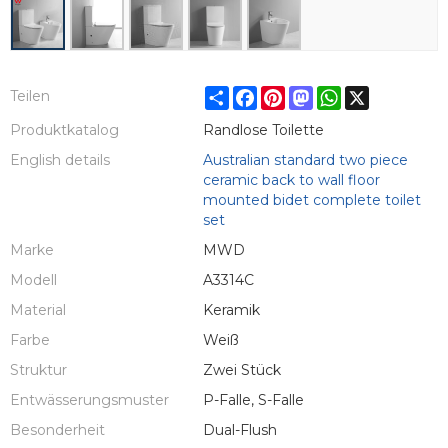
Share
Facebook
Pinterest
Mastodon
WhatsApp
X
Teilen
Produktkatalog
Randlose Toilette
English details
Australian standard two piece
ceramic back to wall floor
mounted bidet complete toilet
set
Marke
MWD
Modell
A3314C
Material
Keramik
Farbe
Weiß
Struktur
Zwei Stück
Entwässerungsmuster
P-Falle, S-Falle
Besonderheit
Dual-Flush