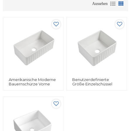
Aussehen
Amerikanische Moderne
Benutzerdefinierte
Bauernschürze Vorne
Größe Einzelschüssel
Unter Der Halterung Aus
Tiefe Keramik-Unterbau-
Keramikspüle Für Die
Spüle Restaurant Hotel
Küche