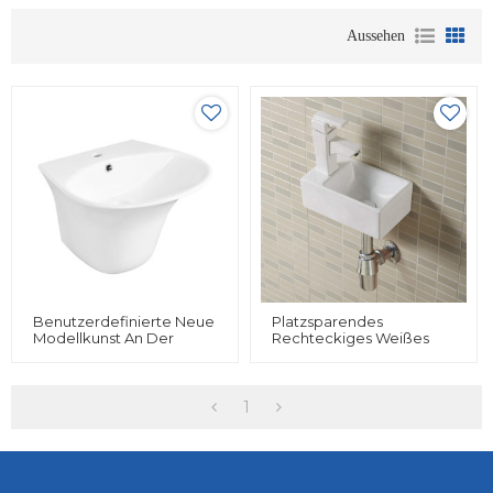
Aussehen
Benutzerdefinierte Neue
Platzsparendes
Modellkunst An Der
Rechteckiges Weißes
Wand Befestigte
Keramikwaschbecken
Keramikhandwaschbecken
Kleine Wandhalterung
An Der Wand Befestigtes
Zum Aufhängen Für Das
Badezimmer
Badezimmer
1