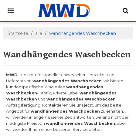
Startseite
/
alle
/
wandhängendes Waschbecken
Wandhängendes Waschbecken
MWD
ist ein professioneller chinesischer Hersteller und
Lieferant von
wandhängendes Waschbecken
, wir bieten
kundenspezifische Wholeslae
wandhängendes
Waschbecken
-Fabrik, Private Label
wandhängendes
Waschbecken
und
wandhängendes Waschbecken
Auftragsfertigung. Kontaktieren Sie uns jetzt, um das beste
Angebot für
wandhängendes Waschbecken
zu erhalten. ,
wir werden in angemessener Zeit antworten, wir sind nicht der
niedrigste Preis von
wandhängendes Waschbecken
, aber
wir werden Ihnen einen besseren Service bieten.