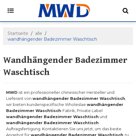
Startseite
/
alle
/
wandhängender Badezimmer Waschtisch
Wandhängender Badezimmer
Waschtisch
MWD
ist ein professioneller chinesischer Hersteller und
Lieferant von
wandhängender Badezimmer Waschtisch
,
wir bieten kundenspezifische Wholeslae
wandhängender
Badezimmer Waschtisch
-Fabrik, Private Label
wandhängender Badezimmer Waschtisch
und
wandhängender Badezimmer Waschtisch
Auftragsfertigung. Kontaktieren Sie uns jetzt, um das beste
Angebot für
wandhängender Badezimmer Waschtisch
zu