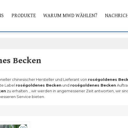
NS
PRODUKTE
WARUM MWD WÄHLEN?
NACHRIC
nes Becken
oneller chinesischer Hersteller und Lieferant von
roségoldenes Bec
ate Label
roségoldenes Becken
und
roségoldenes Becken
Auftra
ken
zu erhalten. , wir werden in angemessener Zeit antworten, wir sind
esseren Service bieten.