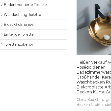
Bodenmontierte Toilette
Wandbehang Toilette
Bidet Großhandel
Einteilige Toilette
Toilettenzubehör
Heißer Verkauf V
Roségoldener
Badezimmerwas
Großhandel Kera
Waschbecken R
Elektroplatte Arb
Becken Kunst G
China Bad Glanz go
Becken Großhandel
Sanitärkeramik Hers