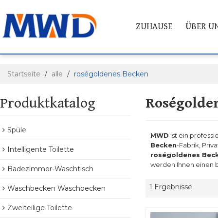
ZUHAUSE
ÜBER U
Startseite
/
alle
/
roségoldenes Becken
Produktkatalog
Roségolde
Spüle
MWD
ist ein professi
Becken
-Fabrik, Priv
Intelligente Toilette
roségoldenes Bec
werden Ihnen einen b
Badezimmer-Waschtisch
1 Ergebnisse
Waschbecken Waschbecken
Zweiteilige Toilette