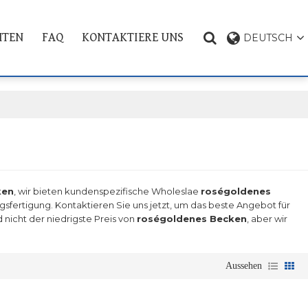
HTEN
FAQ
KONTAKTIERE UNS
DEUTSCH
PRODUKT THEMA
ken
, wir bieten kundenspezifische Wholeslae
roségoldenes
gsfertigung. Kontaktieren Sie uns jetzt, um das beste Angebot für
 nicht der niedrigste Preis von
roségoldenes Becken
, aber wir
Aussehen