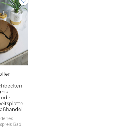
oller
chbecken
mik
unde
eitsplatte
roßhandel
ldenes
spreis Bad
teller und