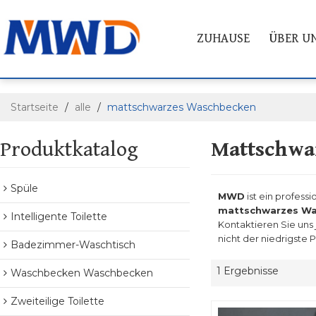
ZUHAUSE
ÜBER U
Startseite
/
alle
/
mattschwarzes Waschbecken
Produktkatalog
Mattschwa
Spüle
MWD
ist ein professi
mattschwarzes W
Intelligente Toilette
Kontaktieren Sie uns
nicht der niedrigste 
Badezimmer-Waschtisch
1 Ergebnisse
Waschbecken Waschbecken
Zweiteilige Toilette