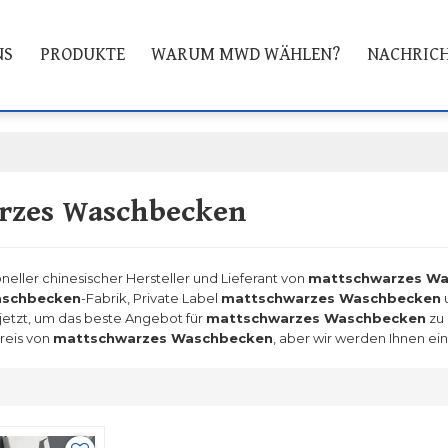
NS
PRODUKTE
WARUM MWD WÄHLEN?
NACHRIC
rzes Waschbecken
oneller chinesischer Hersteller und Lieferant von
mattschwarzes W
aschbecken
-Fabrik, Private Label
mattschwarzes Waschbecken
 jetzt, um das beste Angebot für
mattschwarzes Waschbecken
zu 
Preis von
mattschwarzes Waschbecken
, aber wir werden Ihnen ei