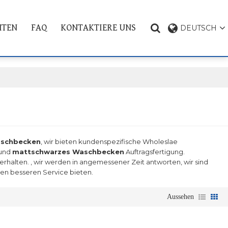
HTEN
FAQ
KONTAKTIERE UNS
DEUTSCH
PRODUKT THEMA
aschbecken
, wir bieten kundenspezifische Wholeslae
und
mattschwarzes Waschbecken
Auftragsfertigung.
erhalten. , wir werden in angemessener Zeit antworten, wir sind
nen besseren Service bieten.
Aussehen