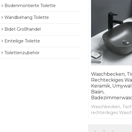
Bodenmontierte Toilette
Wandbehang Toilette
Bidet Großhandel
Einteilige Toilette
Toilettenzubehör
Waschbecken, Tis
Rechteckiges Wa
Keramik, Umywal
Basin,
Badezimmerwas
Waschbecken, Tisch
rechteckiges Wasc
Waschtisch, Wohnz
Keramik, Umywalka
graues Kunstbecke
1