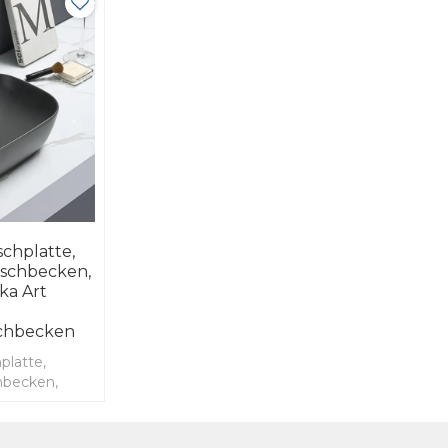
chplatte,
schbecken,
ka Art
chbecken
platte,
hbecken,
immer,
 Wash,
n,