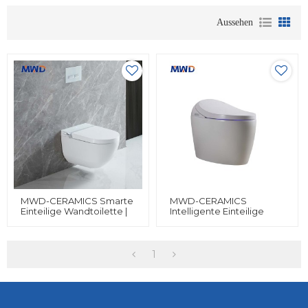
Aussehen
MWD-CERAMICS Smarte
MWD-CERAMICS
Einteilige Wandtoilette |
Intelligente Einteilige
Beheizte Bidettoilette
Keramiktoilette –
Mit Einstellbaren Wasch-,
Bidetfunktion, Beheizter
Trocknungs- Und
Sitz, Fernbedienung,
Sicherheitsfunktionen
Warmlufttrocknung Und
1
Wasserdichtes IPX4-
Design (110 V–220 V)