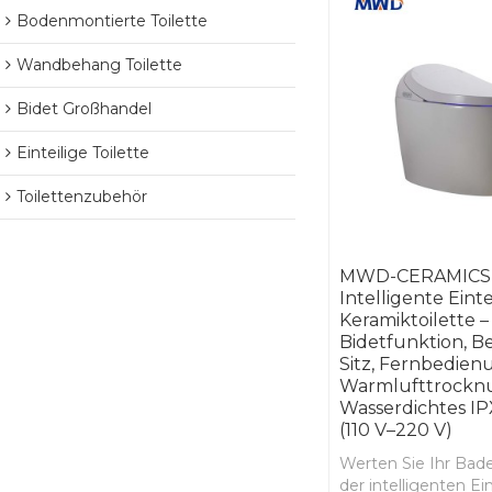
Bodenmontierte Toilette
Wandbehang Toilette
Bidet Großhandel
Einteilige Toilette
Toilettenzubehör
MWD-CERAMICS
Intelligente Einte
Keramiktoilette –
Bidetfunktion, B
Sitz, Fernbedien
Warmlufttrockn
Wasserdichtes IP
(110 V–220 V)
Werten Sie Ihr Ba
der intelligenten Ein