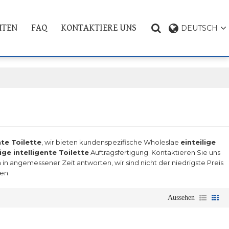
HTEN
FAQ
KONTAKTIERE UNS
DEUTSCH
PRODUKT THEMA
nte Toilette
, wir bieten kundenspezifische Wholeslae
einteilige
lige intelligente Toilette
Auftragsfertigung. Kontaktieren Sie uns
n in angemessener Zeit antworten, wir sind nicht der niedrigste Preis
en.
Aussehen