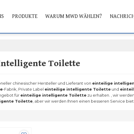
NS
PRODUKTE
WARUM MWD WÄHLEN?
NACHRIC
Intelligente Toilette
oneller chinesischer Hersteller und Lieferant von
einteilige intellige
te
-Fabrik, Private Label
einteilige intelligente Toilette
und
eintei
Angebot für
einteilige intelligente Toilette
zu erhalten. , wir werde
ligente Toilette
, aber wir werden Ihnen einen besseren Service biet