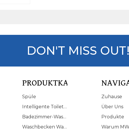
 auf – mit
eiztem Sitz,
ufttrocknung,
sfall und
igkeit.
DON'T MISS OUT
PRODUKTKATALOG
NAVIG
Spüle
Zuhause
Intelligente Toilette
Über Uns
Badezimmer-Waschtisch
Produkte
Waschbecken Waschbecken
Warum MW