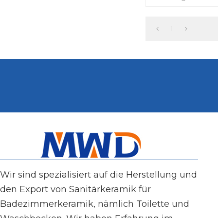
von MWD-CERAMICS
Fernbedienung, beh
Bidet-Spray, Warml
1
Spülung bei Stromau
IPX4-Wasserbeständ
Wir sind spezialisiert auf die Herstellung und
den Export von Sanitärkeramik für
Badezimmerkeramik, nämlich Toilette und