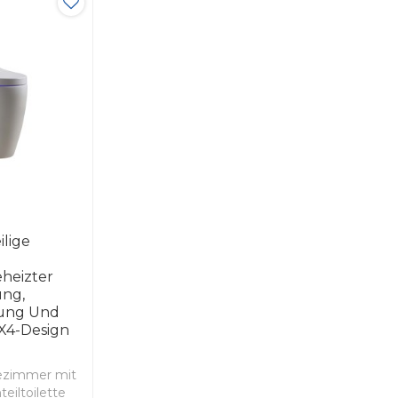
ilige
eheizter
ung,
ung Und
X4-Design
dezimmer mit
teiltoilette