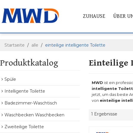
ZUHAUSE
ÜBER U
Startseite
/
alle
/
einteilige intelligente Toilette
Produktkatalog
Einteilige 
Spüle
MWD
ist ein professi
intelligente Toilet
Intelligente Toilette
jetzt, um das beste 
von
einteilige intel
Badezimmer-Waschtisch
1 Ergebnisse
Waschbecken Waschbecken
Zweiteilige Toilette