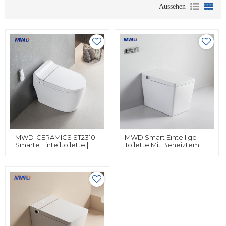
Aussehen
MWD-CERAMICS ST2310
MWD Smart Einteilige
Smarte Einteiltoilette |
Toilette Mit Beheiztem
Beheizter Sitz | Bidet |
Sitz Und Integriertem
Automatische Spülung |
Bidet | Automatische
Notstromversorgung Bei
Siphonspülung | Weiß /
Stromausfall | CUPC- Und
Schwarz / Grau
ETL-Zertifiziert