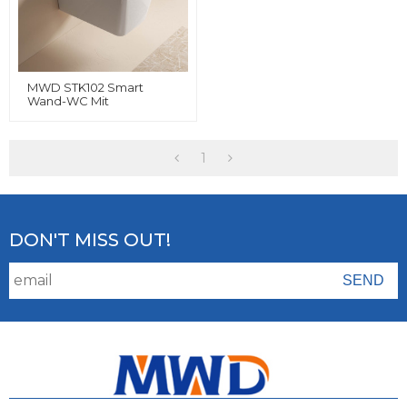
MWD STK102 Smart
Wand-WC Mit
Sitzheizung Und
Integriertem Bidet |
Spülkasten |
Fernbedienung Und
1
Drehknopf | Weiß
DON'T MISS OUT!