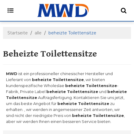
Startseite
/
alle
/
beheizte Toilettensitze
Beheizte Toilettensitze
MWD
ist ein professioneller chinesischer Hersteller und
Lieferant von
beheizte Toilettensitze
, wir bieten
kundenspezifische Wholeslae
beheizte Toilettensitze
-
Fabrik, Private Label
beheizte Toilettensitze
und
beheizte
Toilettensitze
Auftragsfertigung. Kontaktieren Sie uns jetzt,
um das beste Angebot für
beheizte Toilettensitze
zu
erhalten. , wir werden in angemessener Zeit antworten, wir
sind nicht der niedrigste Preis von
beheizte Toilettensitze
,
aber wir werden Ihnen einen besseren Service bieten.