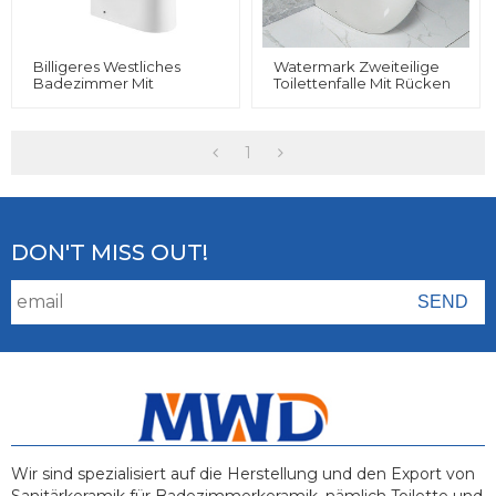
Billigeres Westliches
Watermark Zweiteilige
Badezimmer Mit
Toilettenfalle Mit Rücken
Zweiteiliger Washdown-
An Der Wand, WC,
Keramik
Randlose Toilette, UF-
Soft-Close-Sitz
1
DON'T MISS OUT!
Wir sind spezialisiert auf die Herstellung und den Export von
Sanitärkeramik für Badezimmerkeramik, nämlich Toilette und