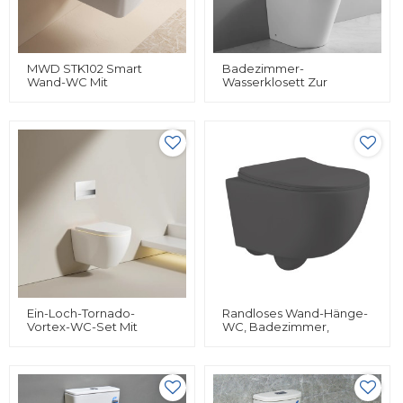
MWD STK102 Smart
Badezimmer-
Wand-WC Mit
Wasserklosett Zur
Sitzheizung Und
Bodenmontage, Runde
Integriertem Bidet |
Form, An Der Wand
Spülkasten |
Hängendes WC-Bidet
Fernbedienung Und
Zum Verkauf
Drehknopf | Weiß
Ein-Loch-Tornado-
Randloses Wand-Hänge-
Vortex-WC-Set Mit
WC, Badezimmer,
Geringem
Schwarz, Komplettes
Geräuschpegel Und
Wand-Toilettenset
Wandmontage