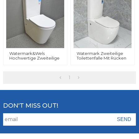
Watermark&Wels
Watermark Zweiteilige
Hochwertige Zweiteilige
Toilettenfalle Mit Rücken
Toilette Mit Wirbeltoilette
An Der Wand, WC,
Im Großhandel
Randlose Toilette, UF-
Soft-Close-Sitz
1
DON'T MISS OUT!