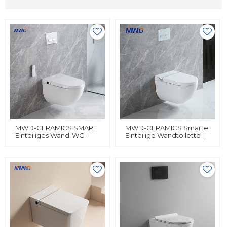
MWD-CERAMICS SMART
MWD-CERAMICS Smarte
Einteiliges Wand-WC –
Einteilige Wandtoilette |
Intelligentes Beheiztes
Beheizte Bidettoilette
Bidet Mit Fernbedienung
Mit Einstellbaren Wasch-,
Und Massagefunktionen
Trocknungs- Und
Sicherheitsfunktionen