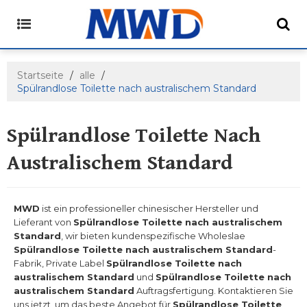
Startseite
/
alle
/
Spülrandlose Toilette nach australischem Standard
Spülrandlose Toilette Nach
Australischem Standard
MWD
ist ein professioneller chinesischer Hersteller und
Lieferant von
Spülrandlose Toilette nach australischem
Standard
, wir bieten kundenspezifische Wholeslae
Spülrandlose Toilette nach australischem Standard
-
Fabrik, Private Label
Spülrandlose Toilette nach
australischem Standard
und
Spülrandlose Toilette nach
australischem Standard
Auftragsfertigung. Kontaktieren Sie
uns jetzt, um das beste Angebot für
Spülrandlose Toilette