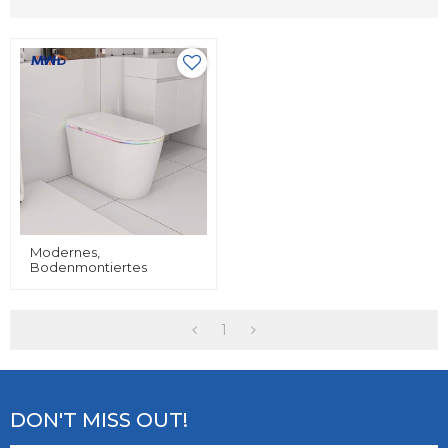
Modernes,
Bodenmontiertes
Keramik-WC Mit Siphon-
Spülung Und Beheiztem
Sitz – Erweiterte
Funktionen Für Hotels
1
Und Moderne
Badezimmer
DON'T MISS OUT!