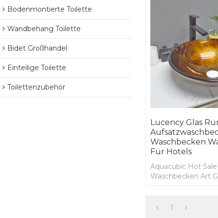
Bodenmontierte Toilette
Wandbehang Toilette
Bidet Großhandel
Einteilige Toilette
Toilettenzubehör
Lucency Glas Ru
Aufsatzwaschbe
Waschbecken W
Für Hotels
Aquacubic Hot Sal
Waschbecken Art G
Glas Waschbecken
1