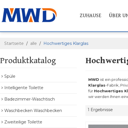
ZUHAUSE
ÜBER U
Startseite
/
alle
/
Hochwertiges Klarglas
Produktkatalog
Hochwertig
Spüle
MWD
ist ein professi
Klarglas
-Fabrik, Pri
Intelligente Toilette
für
Hochwertiges Kl
wir werden Ihnen ein
Badezimmer-Waschtisch
1 Ergebnisse
Waschbecken Waschbecken
Zweiteilige Toilette