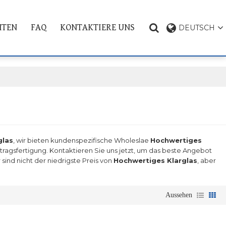
HTEN
FAQ
KONTAKTIERE UNS
DEUTSCH
PRODUKT THEMA
glas
, wir bieten kundenspezifische Wholeslae
Hochwertiges
tragsfertigung. Kontaktieren Sie uns jetzt, um das beste Angebot
sind nicht der niedrigste Preis von
Hochwertiges Klarglas
, aber
Aussehen