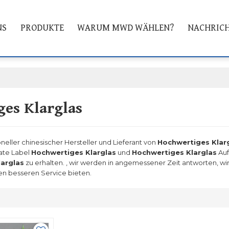
NS
PRODUKTE
WARUM MWD WÄHLEN?
NACHRIC
es Klarglas
oneller chinesischer Hersteller und Lieferant von
Hochwertiges Klar
vate Label
Hochwertiges Klarglas
und
Hochwertiges Klarglas
Auf
arglas
zu erhalten. , wir werden in angemessener Zeit antworten, wir 
en besseren Service bieten.