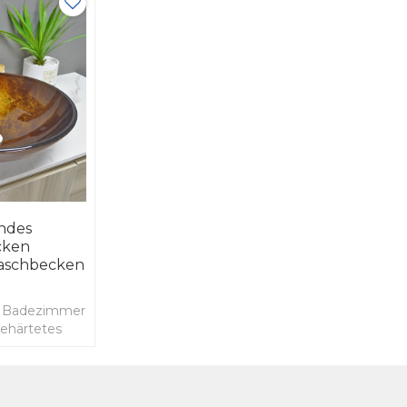
ndes
cken
aschbecken
e Badezimmer
ehärtetes