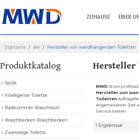
ZUHAUSE
ÜBER U
Startseite
/
alle
/
Hersteller von wandhängenden Toiletten
Produktkatalog
Herstelle
Spüle
MWD
ist ein professi
Hersteller von wa
Intelligente Toilette
Toiletten
Auftragsfe
angemessener Zeit ant
Badezimmer-Waschtisch
Service bieten.
Waschbecken Waschbecken
1 Ergebnisse
Zweiteilige Toilette