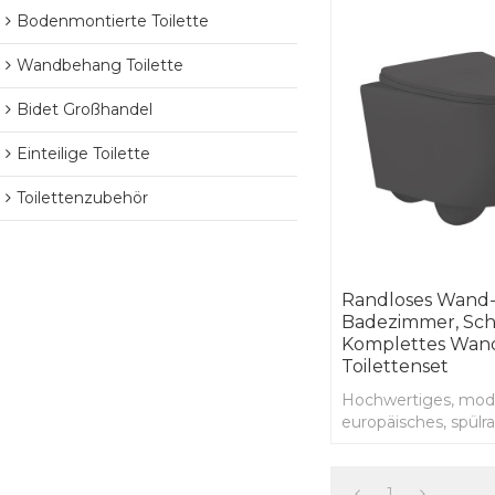
Bodenmontierte Toilette
Wandbehang Toilette
Bidet Großhandel
Einteilige Toilette
Toilettenzubehör
Randloses Wand
Badezimmer, Sch
Komplettes Wan
Toilettenset
Hochwertiges, mod
europäisches, spülr
Wand-WC zum Auf
farbiges Keramik-W
Badezimmer, matts
1