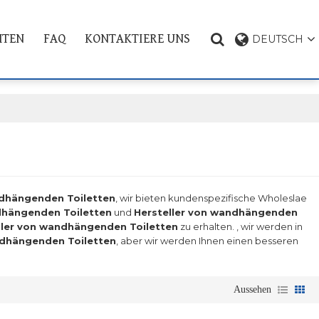
HTEN
FAQ
KONTAKTIERE UNS
DEUTSCH
PRODUKT THEMA
ndhängenden Toiletten
, wir bieten kundenspezifische Wholeslae
dhängenden Toiletten
und
Hersteller von wandhängenden
ller von wandhängenden Toiletten
zu erhalten. , wir werden in
ndhängenden Toiletten
, aber wir werden Ihnen einen besseren
Aussehen