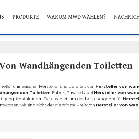
NS
PRODUKTE
WARUM MWD WÄHLEN?
NACHRIC
r Von Wandhängenden Toiletten
oneller chinesischer Hersteller und Lieferant von
Hersteller von wa
ndhängenden Toiletten
-Fabrik, Private Label
Hersteller von wan
rtigung. Kontaktieren Sie uns jetzt, um das beste Angebot für
Herste
worten, wir sind nicht der niedrigste Preis von
Hersteller von wa