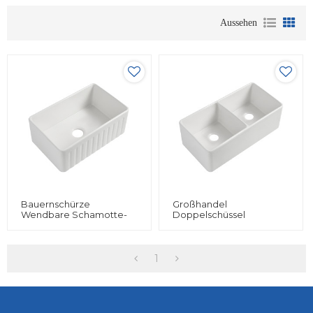
Aussehen
Bauernschürze
Großhandel
Wendbare Schamotte-
Doppelschüssel
Keramikspüle Mit Sieb
Keramikschürze
Frontinstallation
Moderne Bauernküche
Spüle
1