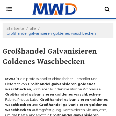
Startseite
/
alle
/
Großhandel galvanisieren goldenes waschbecken
Großhandel Galvanisieren
Goldenes Waschbecken
MWD
ist ein professioneller chinesischer Hersteller und
Lieferant von
Großhandel galvanisieren goldenes
waschbecken
, wir bieten kundenspezifische Wholeslae
Großhandel galvanisieren goldenes waschbecken
-
Fabrik, Private Label
Großhandel galvanisieren goldenes
waschbecken
und
Großhandel galvanisieren goldenes
waschbecken
Auftragsfertigung. Kontaktieren Sie uns jetzt,
um das beste Angebot für
Großhandel galvanisieren