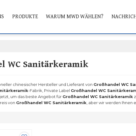
NS
PRODUKTE
WARUM MWD WÄHLEN?
NACHRIC
l WC Sanitärkeramik
oneller chinesischer Hersteller und Lieferant von
Großhandel WC Sa
nitärkeramik
-Fabrik, Private Label
Großhandel WC Sanitärkera
 jetzt, um das beste Angebot für
Großhandel WC Sanitärkeramik
z
Preis von
Großhandel WC Sanitärkeramik
, aber wir werden Ihnen 