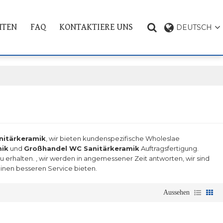
HTEN
FAQ
KONTAKTIERE UNS
DEUTSCH
PRODUKT THEMA
nitärkeramik
, wir bieten kundenspezifische Wholeslae
mik
und
Großhandel WC Sanitärkeramik
Auftragsfertigung.
u erhalten. , wir werden in angemessener Zeit antworten, wir sind
einen besseren Service bieten.
Aussehen