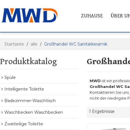
ZUHAUSE
ÜBER U
Startseite
/
alle
/
Großhandel WC Sanitärkeramik
Produktkatalog
Großhande
Spüle
MWD
ist ein professi
Großhandel WC Sa
Intelligente Toilette
Kontaktieren Sie uns
nicht der niedrigste 
Badezimmer-Waschtisch
1 Ergebnisse
Waschbecken Waschbecken
Zweiteilige Toilette