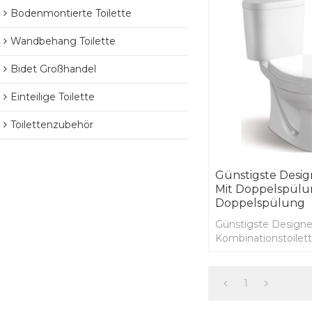
Bodenmontierte Toilette
Wandbehang Toilette
Bidet Großhandel
Einteilige Toilette
Toilettenzubehör
Günstigste Desig
Mit Doppelspül
Doppelspülung
Günstigste Designe
Kombinationstoilet
Doppelspülarmatur
Sitz
1