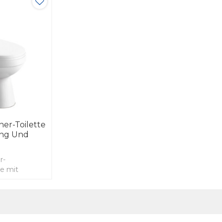
ner-Toilette
ung Und
r-
te mit
 mit weichem