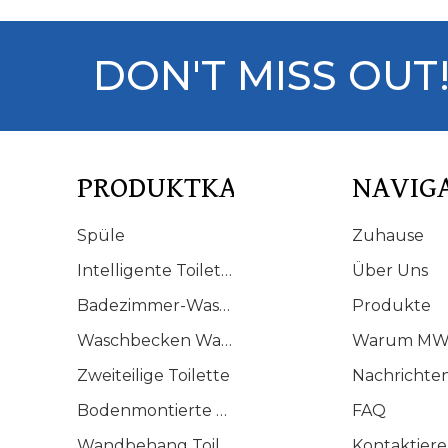
DON'T MISS OUT
PRODUKTKATALOG
NAVIG
Spüle
Zuhause
Intelligente Toilette
Über Uns
Badezimmer-Waschtisch
Produkte
Waschbecken Waschbecken
Warum MW
Zweiteilige Toilette
Nachrichte
Bodenmontierte Toilette
FAQ
Wandbehang Toilette
Kontaktiere