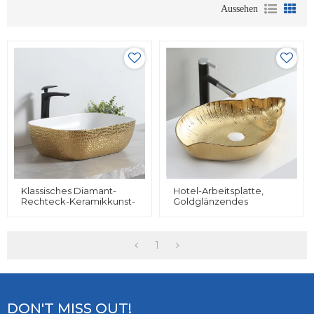
Aussehen
Klassisches Diamant-
Hotel-Arbeitsplatte,
Rechteck-Keramikkunst-
Goldglänzendes
Gesichtswaschbecken In
Badezimmerwaschbecken,
Der Farbe Goldweiß
Goldenes
Handwaschbecken,
Kunstwaschbecken Aus
1
Keramik
DON'T MISS OUT!