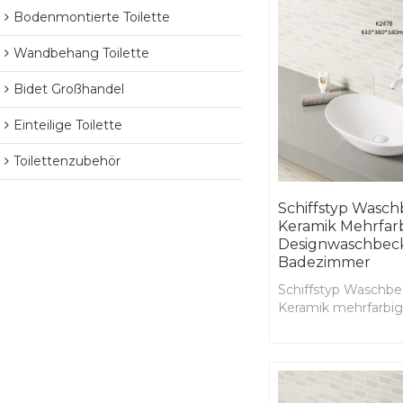
Bodenmontierte Toilette
Wandbehang Toilette
Bidet Großhandel
Einteilige Toilette
Toilettenzubehör
Schiffstyp Wasc
Keramik Mehrfar
Designwaschbec
Badezimmer
Schiffstyp Waschbe
Keramik mehrfarbi
Designwaschbecke
Badezimmer