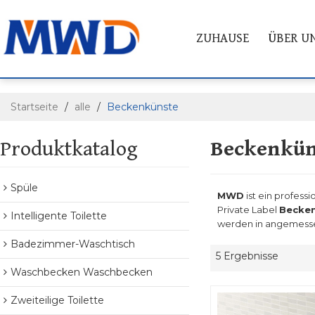
ZUHAUSE
ÜBER U
Startseite
/
alle
/
Beckenkünste
Produktkatalog
Beckenkün
Spüle
MWD
ist ein professi
Private Label
Becke
Intelligente Toilette
werden in angemessene
Badezimmer-Waschtisch
5 Ergebnisse
Waschbecken Waschbecken
Zweiteilige Toilette