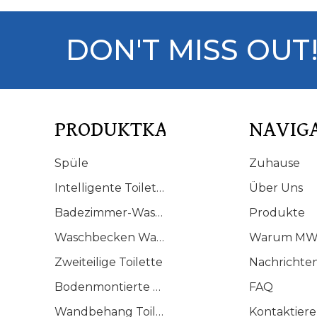
DON'T MISS OUT
PRODUKTKATALOG
NAVIG
Spüle
Zuhause
Intelligente Toilette
Über Uns
Badezimmer-Waschtisch
Produkte
Waschbecken Waschbecken
Warum MW
Zweiteilige Toilette
Nachrichte
Bodenmontierte Toilette
FAQ
Wandbehang Toilette
Kontaktiere