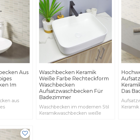
hbecken Aus
Waschbecken Keramik
Hochwe
biges
Weiße Farbe Rechteckform
Aufsat
ken Im
Waschbecken
Kerami
Aufsatzwaschbecken Für
Das Ba
Badezimmer
cken aus
Aufsatz
ges
Waschbecken im modernen Stil
Keramik
n im
Keramikwaschbecken weiße
Farbe Rechteckform
Waschbecken
Aufsatzwaschbecken für
Badezimmer