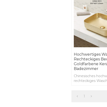
Hochwertiges W
Rechteckiges Be
Goldfarbene Ker
Badezimmer
Chinesisches hochw
rechteckiges Wasc
Goldfarbe Keramik
Waschbecken
1