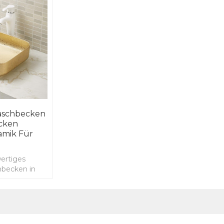
aschbecken
cken
amik Für
ertiges
hbecken in
-Badezimmer-