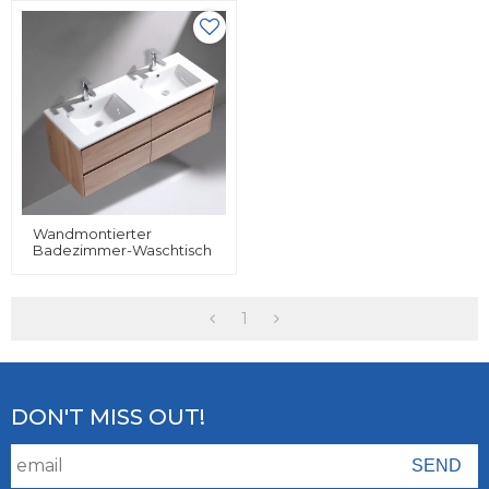
Waschtisch,
Wasserdichter, Moderner
Badezimmer-Waschtisch
Dreieckiger
Spiegelschrank
Wandmontierter
Badezimmer-Waschtisch
Aus Doppelschichtigem
Sanitärkeramik Aus
Sperrholz Mit
Keramikwaschbecken
1
DON'T MISS OUT!