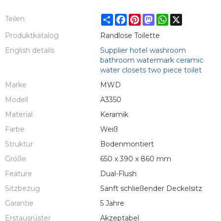
Share
Facebook
Pinterest
Mastodon
WhatsApp
X
Teilen
Produktkatalog
Randlose Toilette
English details
Supplier hotel washroom
bathroom watermark ceramic
water closets two piece toilet
Marke
MWD
Modell
A3350
Material
Keramik
Farbe
Weiß
Struktur
Bodenmontiert
Größe
650 x 390 x 860 mm
Feature
Dual-Flush
Sitzbezug
Sanft schließender Deckelsitz
Garantie
5 Jahre
Erstausrüster
Akzeptabel