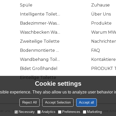
Spüle
Zuhause
Intelligente Toilette
Über Uns
Badezimmer-Waschtisch
Produkte
Waschbecken Waschbecken
Warum MW
Zweiteilige Toilette
Nachrichte
Bodenmontierte Toilette
FAQ
Wandbehang Toilette
Kontaktiere
Bidet Großhandel
PRODUKT 
Einteilige Toilette
Cookie settings
ible experience. They also allow us to analyze user behavior in
Reject All
Accept Selection
Accept all
er uns
Neuigkeiten
Kontakt mit uns
FAQs
Privaterklärung
Service-Arti
Necessary
Analytics
Preferences
Marketing