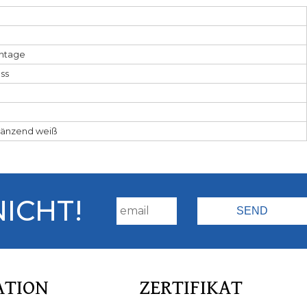
ntage
ss
länzend weiß
NICHT!
ATION
ZERTIFIKAT