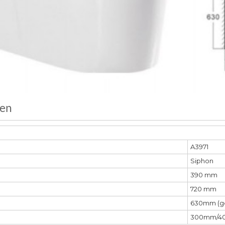
nen
A3971
Siphon
390 mm
720 mm
630mm (g
300mm/40