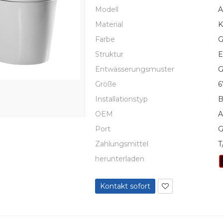
Modell
A
Material
K
Farbe
G
Struktur
E
Entwässerungsmuster
G
Größe
6
Installationstyp
B
OEM
A
Port
G
Zahlungsmittel
T
herunterladen
Kontakt sofort