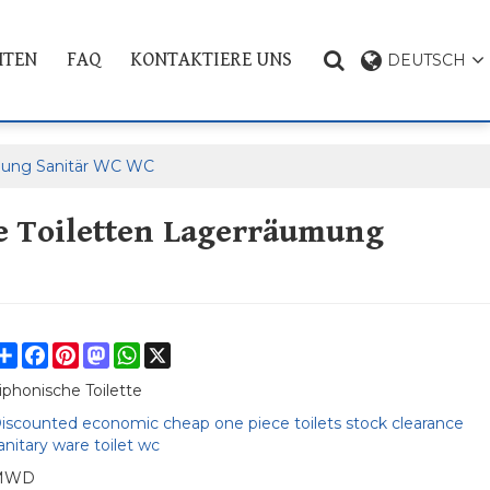
HTEN
FAQ
KONTAKTIERE UNS
DEUTSCH
PRODUKT THEMA
äumung Sanitär WC WC
ge Toiletten Lagerräumung
Share
Facebook
Pinterest
Mastodon
WhatsApp
X
iphonische Toilette
iscounted economic cheap one piece toilets stock clearance
anitary ware toilet wc
MWD