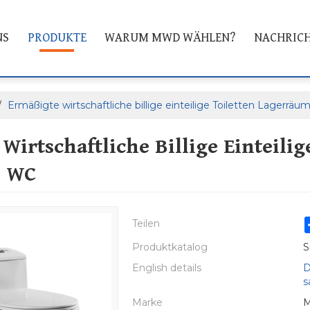
NS
PRODUKTE
WARUM MWD WÄHLEN?
NACHRIC
/
Ermäßigte wirtschaftliche billige einteilige Toiletten Lagerr
Wirtschaftliche Billige Einteili
C WC
Teilen
Produktkatalog
S
English details
D
s
Marke