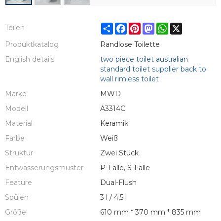
Share
Facebook
Pinterest
Mastodon
WhatsApp
X
Teilen
Produktkatalog
Randlose Toilette
English details
two piece toilet australian
standard toilet supplier back to
wall rimless toilet
Marke
MWD
Modell
A3314C
Material
Keramik
Farbe
Weiß
Struktur
Zwei Stück
Entwässerungsmuster
P-Falle, S-Falle
Feature
Dual-Flush
Spülen
3 l / 4,5 l
Größe
610 mm * 370 mm * 835 mm