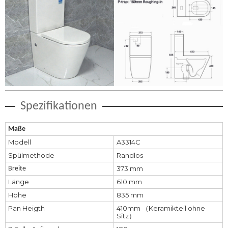
Spezifikationen
Maße
Modell
A3314C
Spülmethode
Randlos
373 mm
Breite
Länge
610 mm
Höhe
835 mm
Pan Heigth
410mm （Keramikteil ohne
Sitz）