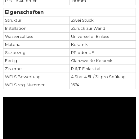
P Falle Aufbruch
180mm
Eigenschaften
Struktur
Zwei Stück
Installation
Zurück zur Wand
Wasserzufluss
Universeller Einlass
Material
Keramik
Sitzbezug
PP oder UF
Fertig
Glanzweiße Keramik
Zisterne
R & T-Einlasstal
WELS Bewertung
4 Star-4.5L / 3L pro Spülung
WELS reg. Nummer
1674