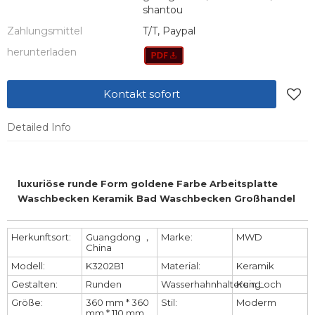
shantou
Zahlungsmittel
T/T, Paypal
herunterladen
Kontakt sofort
Detailed Info
luxuriöse runde Form goldene Farbe Arbeitsplatte
Waschbecken Keramik Bad Waschbecken Großhandel
Herkunftsort:
Guangdong ，
Marke:
MWD
China
Modell:
K3202B1
Material:
Keramik
Gestalten:
Runden
Wasserhahnhalterung:
Kein Loch
Größe:
360 mm * 360
Stil:
Moderm
mm * 110 mm