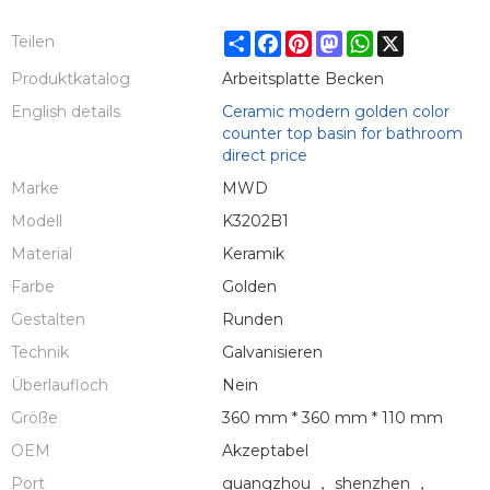
Share
Facebook
Pinterest
Mastodon
WhatsApp
X
Teilen
Produktkatalog
Arbeitsplatte Becken
English details
Ceramic modern golden color
counter top basin for bathroom
direct price
Marke
MWD
Modell
K3202B1
Material
Keramik
Farbe
Golden
Gestalten
Runden
Technik
Galvanisieren
Überlaufloch
Nein
Größe
360 mm * 360 mm * 110 mm
OEM
Akzeptabel
Port
guangzhou ， shenzhen ，