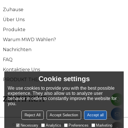
Zuhause
Über Uns
Produkte
Warum MWD Wählen?
Nachrichten
FAQ
Kontaktiere Uns
Cookie settings
PRODUKT THEMA
We use cookies to provide you with the best possible
experience. They also allow us to analyze user
ZERTIFIKAT
behavior in order to constantly improve the website for
you.
Reject All
Accept Selection
Accept all
Copyright © 2026
Shantou MWD ceramic Co.,Ltd.
Support By
Necessary
Analytics
Preferences
Marketing