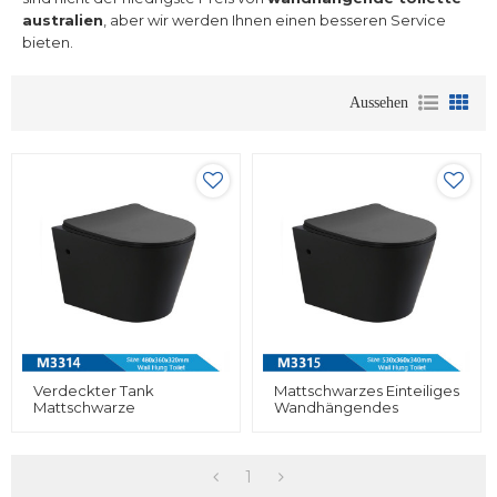
australien
, aber wir werden Ihnen einen besseren Service
bieten.
Aussehen
Verdeckter Tank
Mattschwarzes Einteiliges
Mattschwarze
Wandhängendes
Wandtoilette Und Bunte
Randloses WC An Der
Badezimmerkeramik
Wand Für Badezimmer
1