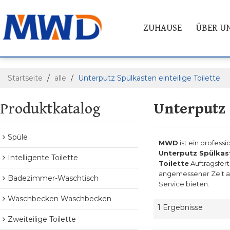
ZUHAUSE
ÜBER U
Startseite
/
alle
/
Unterputz Spülkasten einteilige Toilette
Produktkatalog
Unterputz 
Spüle
MWD
ist ein professi
Unterputz Spülkast
Intelligente Toilette
Toilette
Auftragsfert
angemessener Zeit ant
Badezimmer-Waschtisch
Service bieten.
Waschbecken Waschbecken
1 Ergebnisse
Zweiteilige Toilette