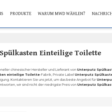
NS
PRODUKTE
WARUM MWD WÄHLEN?
NACHRIC
Spülkasten Einteilige Toilette
oneller chinesischer Hersteller und Lieferant von
Unterputz Spülkast
en einteilige Toilette
-Fabrik, Private Label
Unterputz Spülkasten
igung. Kontaktieren Sie uns jetzt, um das beste Angebot für
Unterput
worten, wir sind nicht der niedrigste Preis von
Unterputz Spülkast