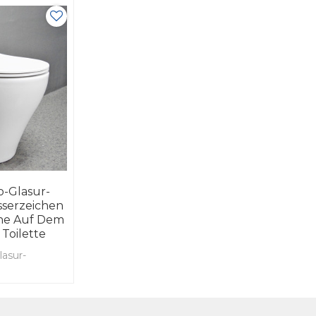
-Glasur-
serzeichen
rne Auf Dem
Toilette
asur-
denmontage
n p-Falle