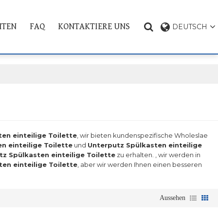
HTEN
FAQ
KONTAKTIERE UNS
DEUTSCH
PRODUKT THEMA
en einteilige Toilette
, wir bieten kundenspezifische Wholeslae
 einteilige Toilette
und
Unterputz Spülkasten einteilige
z Spülkasten einteilige Toilette
zu erhalten. , wir werden in
en einteilige Toilette
, aber wir werden Ihnen einen besseren
Aussehen