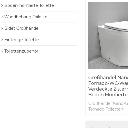
Bodenmontierte Toilette
Wandbehang Toilette
Bidet Großhandel
Einteilige Toilette
Toilettenzubehör
Großhandel Nano
Tornado-WC-Was
Verdeckte Ziste
Boden Montierte 
Großhandel Nano-Gl
Tornado-Toiletten-
Wasserzeichen-Bo
Unterputz-Spülkaste
einteilige Toilette
1